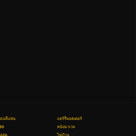
อนลี่แฟน
แฮร์รี่พอตเตอร์
88
หนังมาเวล
ลสด
ไทบ้าน