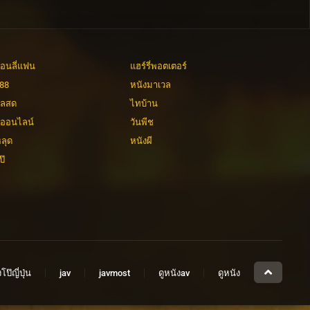
อนลี่แฟน
แฮร์รี่พอตเตอร์
88
หนังมาเวล
ลสด
ไทบ้าน
งออนไลน์
วันพีช
ลุด
หนังผี
ป๊
โป๊ญี่ปุ่น
jav
javmost
ดูหนังav
ดูหนัง