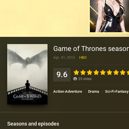
Game of Thrones season 5
Apr. 01, 2015
HBO
9.6
25
votes
Action-Adventure
Drama
Sci-Fi-Fantasy
Seasons and episodes