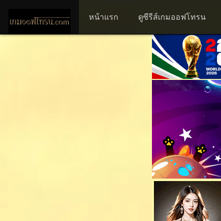
หน้าแรก
ดูซีรีส์เกมออฟโทรน