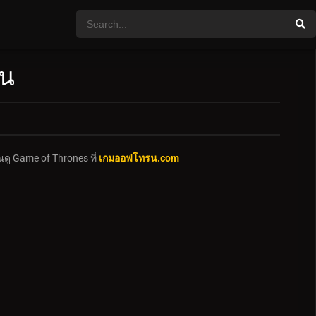
อน
ณดู Game of Thrones ที่
เกมออฟโทรน.com