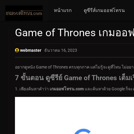
หน้าแรก
ดูซีรีส์เกมออฟโทรน
Game of Thrones เกมออฟโท
webmaster
ธันวาคม 16, 2023
อยากดูหนัง Game of Thrones ครบทุกภาค แต่ไม่รู้จะดูที่ไหน ไม่อย
7 ขั้นตอน ดูซีรีย์ Game of Thrones เต็มเร
1. เพียงค้นหาคำว่า
เกมออฟโทรน.com
และค้นหาด้วย Google ก็จะ