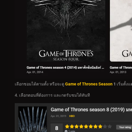
เลือกชอมได้ตามตั้ง หรือจะดู
Game of Thrones Season
1
เริ่มตั้ง
4. เลือกตอนที่ต้องการ และกดรับชมได้ทันที