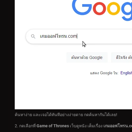
ค้นหาง่าย และเจอได้ทันทีอย่างง่ายดาย กดค้นหากันได้เลย!
2. กดเลือกที่
Game of Thrones
เว็บดูหนัง เต็มเรื่อง
เกมออฟโทรน.