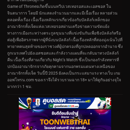
Game of Thronesเกิดขึ้นบนทวีปเวสเทอรอสและเอสซอส ใน
จินตนาการ โดยมี นักแสดงจำนวนมากและมีเนื้อเรื่อง หลายส่วน
ตลอดทั้งเรื่อง เนื้อเรื่องหลักแรกเกี่ยวข้องกับบัลลังก์เหล็กของ
อาณาจักรทั้งเจ็ดแห่งเวสเทอรอสผ่านเครือข่ายความขัดแย้ง
ทางการเมืองระหว่างตระกูลขุนนางที่แข่งขันกันเพื่อชิงบัลลังก์หรือ
ต่อสู้เพื่ออิสรภาพจากผู้ที่นั่งบนบัลลังก์ เนื้อเรื่องหลักที่สองมุ่งเน้นไปที่
ทายาทคนสุดท้ายของราชวงศ์ผู้ปกครองที่ถูกปลดออกจากอำนาจ ซึ่ง
ถูกเนรเทศไปยังเอสซอสและกำลังวางแผนที่จะกลับมาทวงบัลลังก์
คืน เนื้อเรื่องที่สามเกี่ยวกับ Night’s Watch ซึ่งเป็นกองกำลังทหารที่
ปกป้องอาณาจักรจากภัยคุกคามจากนอกพรมแดนทางเหนือของ
อาณาจักรทั้งเจ็ด วันนี้ปี 2025 ยังคงเป็นกระแสมาแรง ทางเว็บ เกม
ออฟโทรน.com ของเราจึงได้รวบรวมฉาก 18+ มาให้ดูกันอย่างจุใจ
มากกว่า 1 ชม.